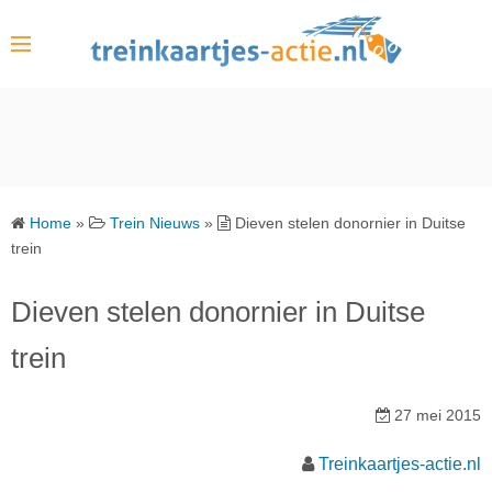
S
k
i
p
t
o
c
o
Home
»
Trein Nieuws
»
Dieven stelen donornier in Duitse
n
trein
t
e
Dieven stelen donornier in Duitse
n
trein
t
27 mei 2015
Treinkaartjes-actie.nl