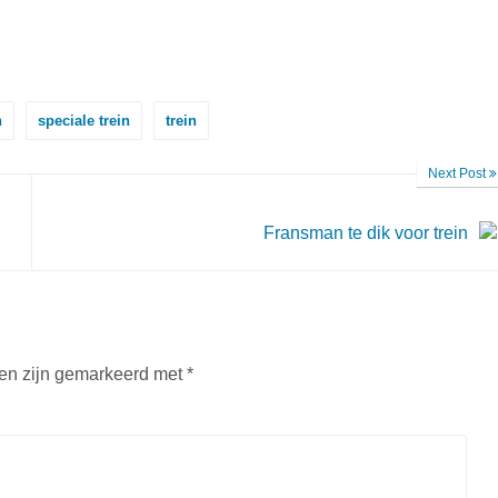
n
speciale trein
trein
Next Post
Fransman te dik voor trein
den zijn gemarkeerd met
*