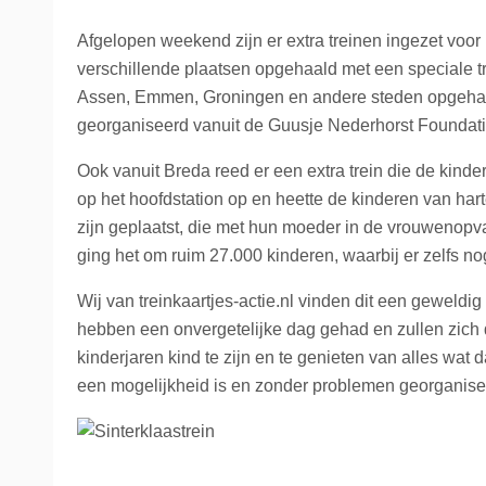
La Place
Trein naar Oostenrijk
Afgelopen weekend zijn er extra treinen ingezet voor 
verschillende plaatsen opgehaald met een speciale tr
Polen
Assen, Emmen, Groningen en andere steden opgehaald 
georganiseerd vanuit de Guusje Nederhorst Foundati
Trein naar Zwitserlan
Ook vanuit Breda reed er een extra trein die de kind
Treinen
op het hoofdstation op en heette de kinderen van harte
zijn geplaatst, die met hun moeder in de vrouwenop
ging het om ruim 27.000 kinderen, waarbij er zelfs nog
Wij van treinkaartjes-actie.nl vinden dit een geweldig i
hebben een onvergetelijke dag gehad en zullen zich di
kinderjaren kind te zijn en te genieten van alles wat
een mogelijkheid is en zonder problemen georganisee