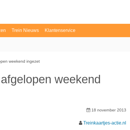
zen
Trein Nieuws
Klantenservice
OV Vragen
Contact
elopen weekend ingezet
is afgelopen weekend
18 november 2013
Treinkaartjes-actie.nl