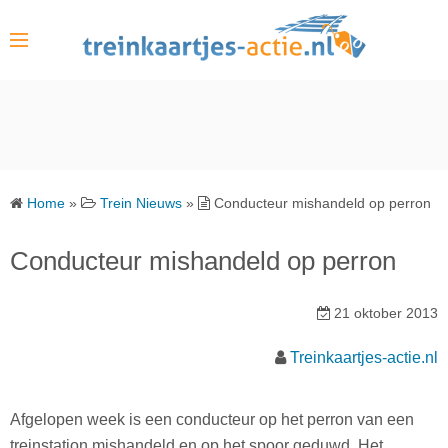
S
k
i
p
t
o
c
o
Home
»
Trein Nieuws
»
Conducteur mishandeld op perron
n
t
Conducteur mishandeld op perron
e
n
21 oktober 2013
t
Treinkaartjes-actie.nl
Afgelopen week is een conducteur op het perron van een
treinstation mishandeld en op het spoor geduwd. Het