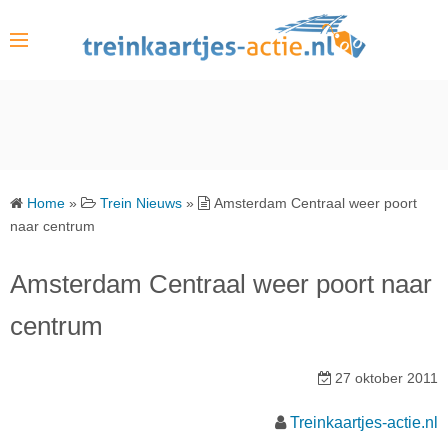
S
k
i
p
t
o
c
o
Home
»
Trein Nieuws
»
Amsterdam Centraal weer poort
n
naar centrum
t
e
Amsterdam Centraal weer poort naar
n
centrum
t
27 oktober 2011
Treinkaartjes-actie.nl