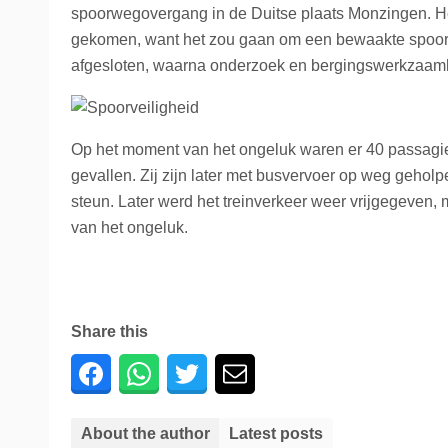
spoorwegovergang in de Duitse plaats Monzingen. Het 
La Place
Trein naar Oostenrijk
gekomen, want het zou gaan om een bewaakte spoorweg
afgesloten, waarna onderzoek en bergingswerkzaa
Polen
Trein naar Zwitserlan
Op het moment van het ongeluk waren er 40 passagie
Treinen
gevallen. Zij zijn later met busvervoer op weg geh
steun. Later werd het treinverkeer weer vrijgegeven, 
van het ongeluk.
Share this
About the author
Latest posts