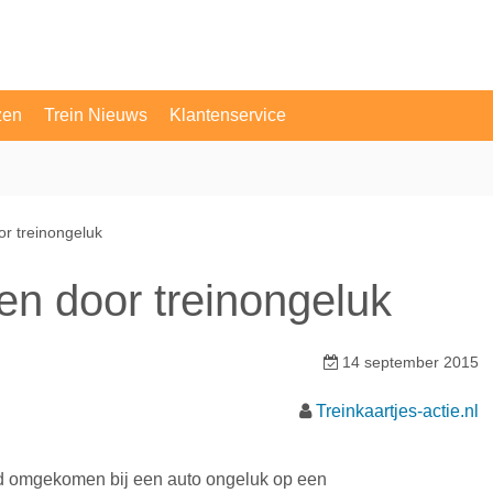
zen
Trein Nieuws
Klantenservice
OV Vragen
Contact
r treinongeluk
n door treinongeluk
14 september 2015
Treinkaartjes-actie.nl
oud omgekomen bij een auto ongeluk op een