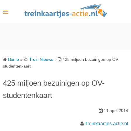
S
k
i
p
t
o
c
o
Home
»
Trein Nieuws
»
425 miljoen bezuinigen op OV-
n
studentenkaart
t
e
425 miljoen bezuinigen op OV-
n
studentenkaart
t
11 april 2014
Treinkaartjes-actie.nl