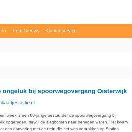
zen
Trein Nieuws
Klantenservice
OV Vragen
Contact
 ongeluk bij spoorwegovergang Oisterwijk
nkaartjes-actie.nl
pen week is een 80-jarige bestuurder de spoorwegovergang bij
wijk opgereden, terwijl de slagbomen naar beneden waren. Het kwam
 tot een aanvaring met de trein die net was vertrokken op Station