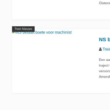
Oister
La Place
Trein naar Oostenrijk
Polen
Trein naar Zwitserlan
Trein Nieuws
NS b
Treinen
Trei
Een aa
trajec
veroorz
Amersf