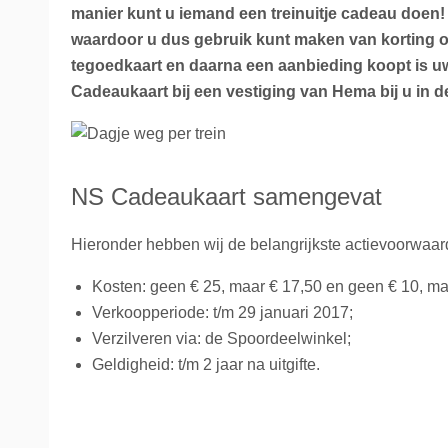
manier kunt u iemand een treinuitje cadeau doen! T
La Place
Trein naar Oostenrijk
waardoor u dus gebruik kunt maken van korting o
tegoedkaart en daarna een aanbieding koopt is uw 
Polen
Cadeaukaart bij een vestiging van Hema bij u in de
Trein naar Zwitserlan
Treinen
NS Cadeaukaart samengevat
Hieronder hebben wij de belangrijkste actievoorwaa
Kosten: geen € 25, maar € 17,50 en geen € 10, ma
Verkoopperiode: t/m 29 januari 2017;
Verzilveren via: de Spoordeelwinkel;
Geldigheid: t/m 2 jaar na uitgifte.