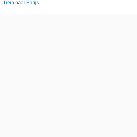
Trein naar Parijs
Trein naar Denemarken
Overzicht Goedkope Treinkaartjes