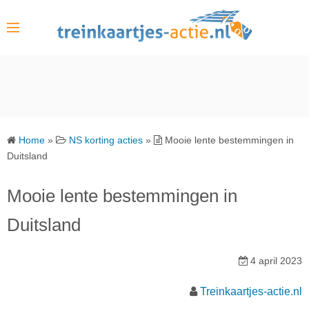
S
k
i
p
t
o
c
o
Home
»
NS korting acties
»
Mooie lente bestemmingen in
n
Duitsland
t
e
Mooie lente bestemmingen in
n
Duitsland
t
4 april 2023
Treinkaartjes-actie.nl