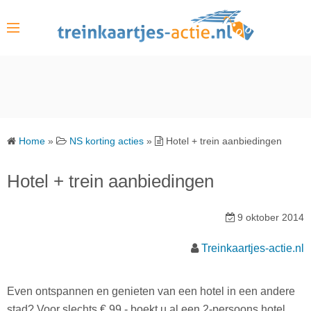
S
k
i
p
t
o
c
o
Home
»
NS korting acties
»
Hotel + trein aanbiedingen
n
t
Hotel + trein aanbiedingen
e
n
9 oktober 2014
t
Treinkaartjes-actie.nl
Even ontspannen en genieten van een hotel in een andere
stad? Voor slechts € 99,- boekt u al een 2-persoons hotel