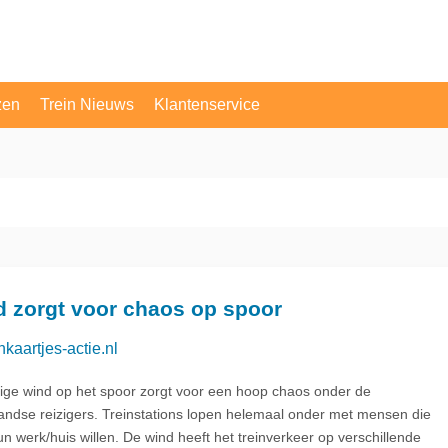
zen
Trein Nieuws
Klantenservice
OV Vragen
Contact
 zorgt voor chaos op spoor
nkaartjes-actie.nl
ige wind op het spoor zorgt voor een hoop chaos onder de
andse reizigers. Treinstations lopen helemaal onder met mensen die
n werk/huis willen. De wind heeft het treinverkeer op verschillende