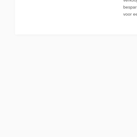
bespari
La Place
Trein naar Oostenrijk
voor e
Polen
Trein naar Zwitserlan
Treinen