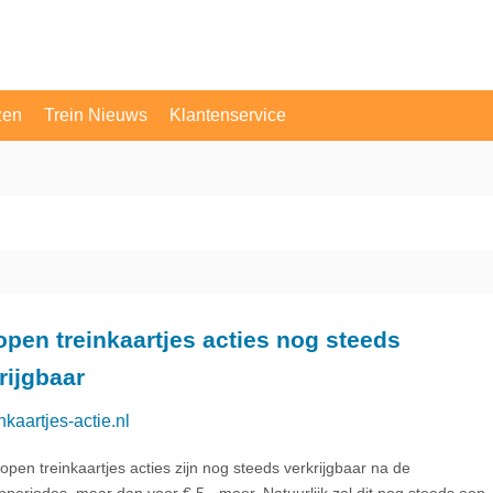
zen
Trein Nieuws
Klantenservice
OV Vragen
Contact
open treinkaartjes acties nog steeds
rijgbaar
nkaartjes-actie.nl
open treinkaartjes acties zijn nog steeds verkrijgbaar na de
pperiodes, maar dan voor € 5,- meer. Natuurlijk zal dit nog steeds een