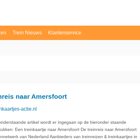
zen
Trein Nieuws
Klantenservice
OV Vragen
Contact
nreis naar Amersfoort
nkaartjes-actie.nl
 onderstaande artikel wordt er ingegaan op de hieronder staande
tukken: Een treinkaartje naar Amersfoort De treinreis naar Amersfoort
innetwerk van Nederland Aanbieders van treinreizen & treinkaartjes in