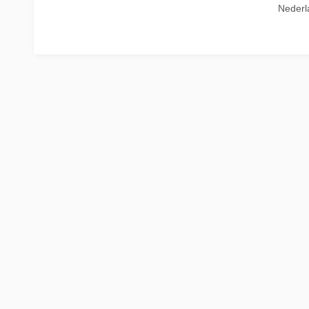
Nederl
La Place
Trein naar Oostenrijk
Polen
Trein naar Zwitserlan
Treinen