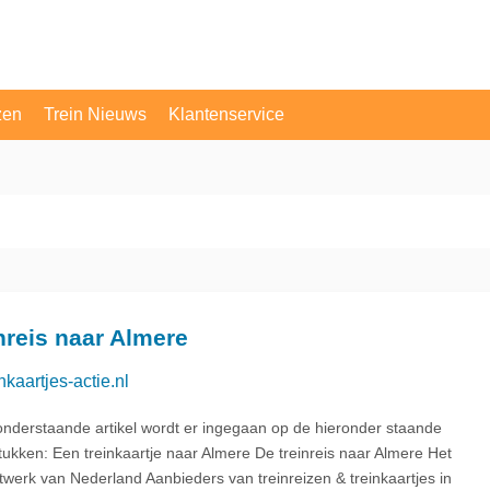
zen
Trein Nieuws
Klantenservice
OV Vragen
Contact
nreis naar Almere
nkaartjes-actie.nl
 onderstaande artikel wordt er ingegaan op de hieronder staande
tukken: Een treinkaartje naar Almere De treinreis naar Almere Het
twerk van Nederland Aanbieders van treinreizen & treinkaartjes in