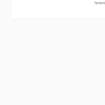
Nederl
La Place
Trein naar Oostenrijk
Polen
Trein naar Zwitserlan
Treinen