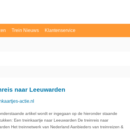
zen
Trein Nieuws
Klantenservice
OV Vragen
Contact
nreis naar Leeuwarden
nkaartjes-actie.nl
 onderstaande artikel wordt er ingegaan op de hieronder staande
tukken: Een treinkaartje naar Leeuwarden De treinreis naar
rden Het treinnetwerk van Nederland Aanbieders van treinreizen &