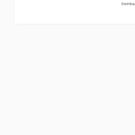
treinka
La Place
Trein naar Oostenrijk
Polen
Trein naar Zwitserlan
Treinen