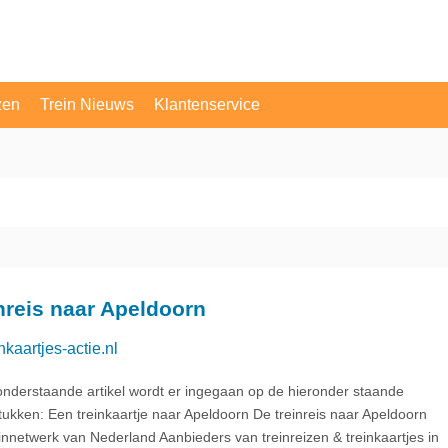
zen
Trein Nieuws
Klantenservice
OV Vragen
Contact
nreis naar Apeldoorn
nkaartjes-actie.nl
 onderstaande artikel wordt er ingegaan op de hieronder staande
tukken: Een treinkaartje naar Apeldoorn De treinreis naar Apeldoorn
innetwerk van Nederland Aanbieders van treinreizen & treinkaartjes in