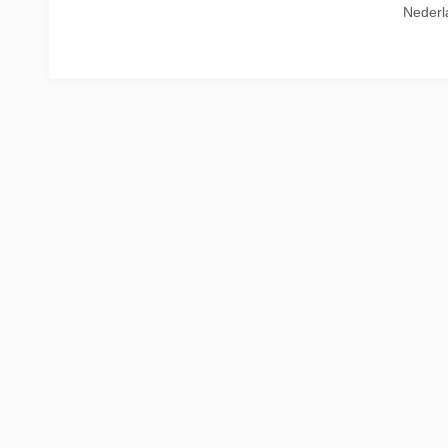
Nederl
La Place
Trein naar Oostenrijk
Polen
Trein naar Zwitserlan
Treinen