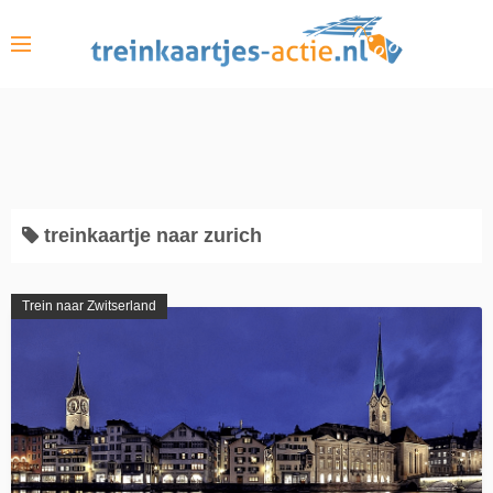
S
k
i
p
t
o
c
o
treinkaartje naar zurich
n
t
e
Trein naar Zwitserland
n
t