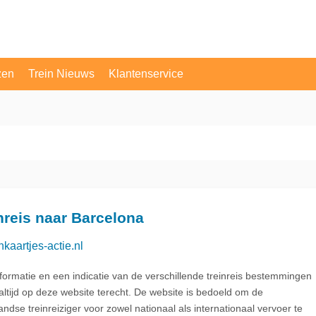
zen
Trein Nieuws
Klantenservice
OV Vragen
Contact
nreis naar Barcelona
nkaartjes-actie.nl
nformatie en een indicatie van de verschillende treinreis bestemmingen
altijd op deze website terecht. De website is bedoeld om de
ndse treinreiziger voor zowel nationaal als internationaal vervoer te