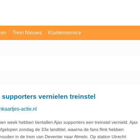
zen
Trein Nieuws
Klantenservice
OV Vragen
Contact
 supporters vernielen treinstel
nkaartjes-actie.nl
en week hebben tientallen Ajax supporters een treinstel vernield. Ajax
afgelopen zondag de 33e landtitel, waarna de fans flink hebben
houden in de trein van Deventer naar Almelo. Op station Utrecht