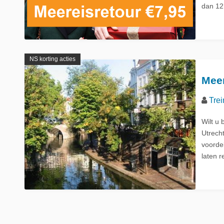
dan 12 
La Place
Trein naar Oostenrijk
Polen
Trein naar Zwitserlan
NS korting acties
Meer
Treinen
Trei
Wilt u
Utrecht
voorde
laten r