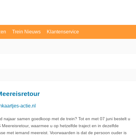
zen
Trein Nieuws
Klantenservice
OV Vragen
Contact
eereisretour
nkaartjes-actie.nl
 najaar samen goedkoop met de trein? Tot en met 07 juni bestelt u
 Meereisretour, waarmee u op hetzelfde traject en in dezelfde
asse met iemand meereist. Voorwaarden is dat de persoon ouder is