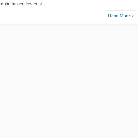
rentie tussen low-cost …
Read More
d