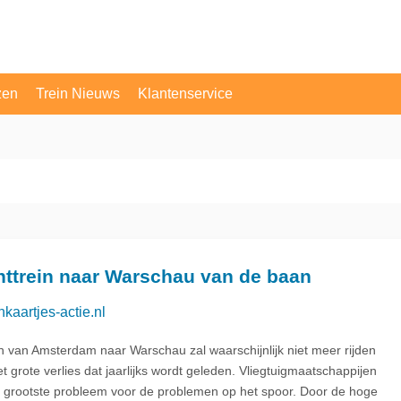
zen
Trein Nieuws
Klantenservice
OV Vragen
Contact
ttrein naar Warschau van de baan
nkaartjes-actie.nl
in van Amsterdam naar Warschau zal waarschijnlijk niet meer rijden
t grote verlies dat jaarlijks wordt geleden. Vliegtuigmaatschappijen
et grootste probleem voor de problemen op het spoor. Door de hoge