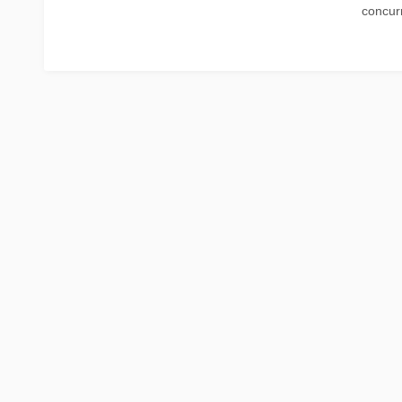
concur
La Place
Trein naar Oostenrijk
Polen
Trein naar Zwitserlan
Treinen