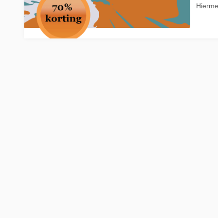
Hierme
La Place
Trein naar Oostenrijk
Polen
Trein naar Zwitserlan
Treinen