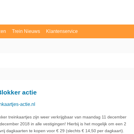
zen
Trein Nieuws
Klantenservice
OV Vragen
Contact
lokker actie
nkaartjes-actie.nl
kker treinkaartjes zijn weer verkrijgbaar van maandag 11 december
december 2018 in alle vestigingen! Hierbij is het mogelijk om een 2
vrij dagkaarten te kopen voor € 29 (slechts € 14,50 per dagkaart).