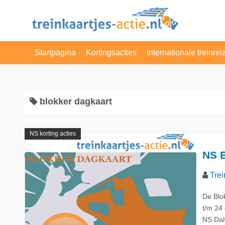
S
k
i
p
Startpagina
Kortingsacties
Internationale treinrei
t
o
NS Enkele Reis
Belgie
c
o
NS Dagretour
Denemarken
blokker dagkaart
n
NS Weekenddagkaart
Duitsland
t
NS korting acties
e
NS dagkaart
Engeland
n
NS B
t
Actie van de Dag
Frankrijk
Trei
VakantieVeilingen
Luxemburg
De Blo
t/m 24 
Albert Heijn
Nederland
NS Dal